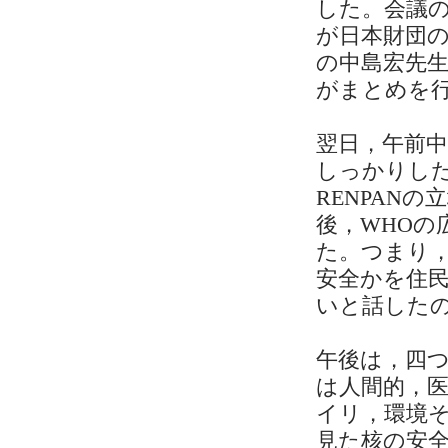
した。会議
が日本財団の
の中島宏先生
がまとめを
翌日，午前中
しっかりし
RENPAN
後，WHOの
た。つまり
安全かを住
いと話した
午後は，四
は人間的，
イリ，環境
見た核の安