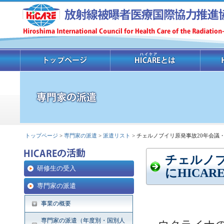
トップページ
>
専門家の派遣
>
派遣リスト
> チェルノブイリ原発事故20年会議・
チェルノブ
研修生の受入
にHICA
専門家の派遣
事業の概要
専門家の派遣（年度別・国別人