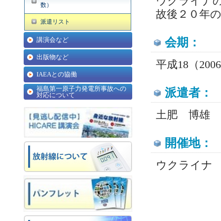
ウクライナ
数）
故後２０年の
派遣リスト
講演会など
会期：
出版物など
平成18（200
IAEAとの協働
福島第一原子力発電所事故への
派遣者：
対応について
土肥 博雄 
開催地：
ウクライナ