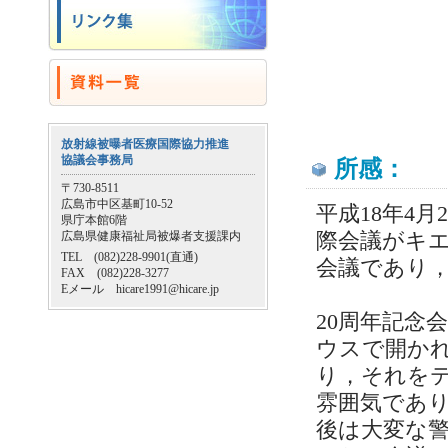
放射線被曝者医療国際協力推進
協議会事務局
所感：
〒730-8511
広島市中区基町10-52
平成18年4
県庁本館6階
広島県健康福祉局被爆者支援課内
際会議がキエ
TEL (082)228-9901(直通)
会議であり，
FAX (082)228-3277
Eメール hicare1991@hicare.jp
20周年記念
ウスで開か
り，それを
雰囲気であ
後は大変な