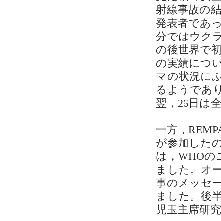
射線事故の
発表者であ
分ではウク
の後世界で
の実績につ
マの状況に
るようであ
翌，26日は
一方，REM
が参加したの
は，WHO
ました。オ
事のメッセ
ました。後
児玉主席研