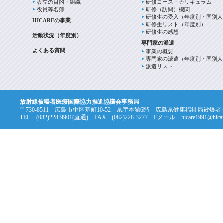
設立の目的・組織
研修コース・カリキュラム
役員等名簿
研修（訪問）機関
研修生の受入（年度別・国別人
HICAREの事業
研修生リスト（年度別）
研修生の感想
活動状況（年度別）
専門家の派遣
よくある質問
事業の概要
専門家の派遣（年度別・国別人
派遣リスト
放射線被曝者医療国際協力推進協議会事務局
〒730-8511 広島市中区基町10-52 県庁本館6階 広島県健康福祉局被爆
TEL (082)228-9901(直通) FAX (082)228-3277 Eメール hicare1991@hicare