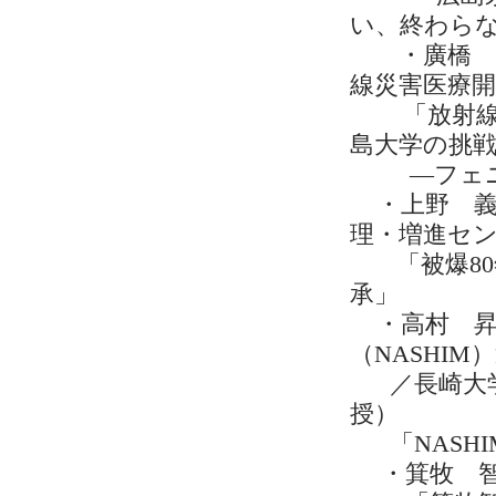
い、終わら
・廣橋 伸
線災害医療開
「放射線災
島大学の挑
―フェニッ
・上野 義
理・増進セ
「被爆80
承」
・高村 昇
（NASHI
／長崎大学
授）
「NASHI
・箕牧 智