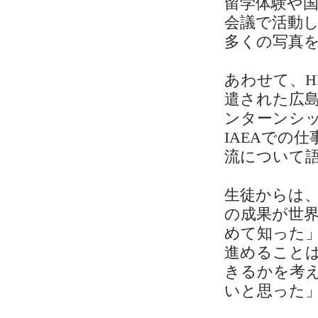
留学体験や国
会議で活動
多くの写真
あわせて、H
遣された広
ンターンシ
IAEAでの
流について
生徒からは
の成果が世
めて知った
進めること
きるかを考
いと思った