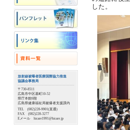
した。
放射線被曝者医療国際協力推進
協議会事務局
〒730-8511
広島市中区基町10-52
県庁本館6階
広島県健康福祉局被爆者支援課内
TEL (082)228-9901(直通)
FAX (082)228-3277
Eメール hicare1991@hicare.jp