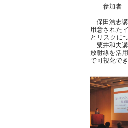
参加者
保田浩志講
用意された
とリスクに
粟井和夫講
放射線を活
で可視化で