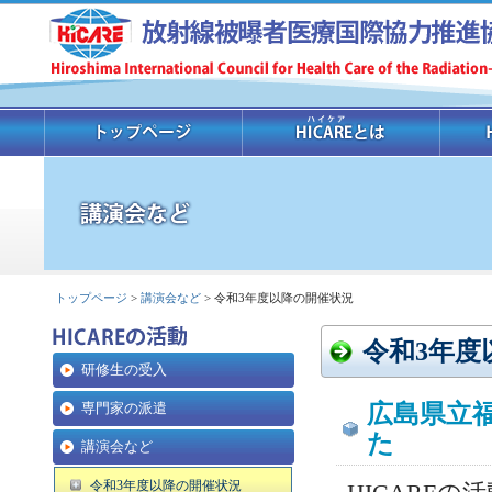
トップページ
>
講演会など
> 令和3年度以降の開催状況
令和3年度
研修生の受入
専門家の派遣
広島県立
た
講演会など
令和3年度以降の開催状況