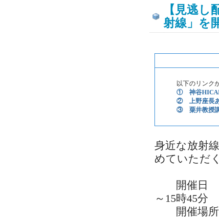
【見逃し
射線」を
以下のリンクから
① 神谷HICA
② 上野座長
③ 粟井教授
身近な放射
めていただ
開催日 令和
～15時45
開催場所 