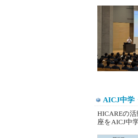
AICJ中
HICARE
座をAICJ