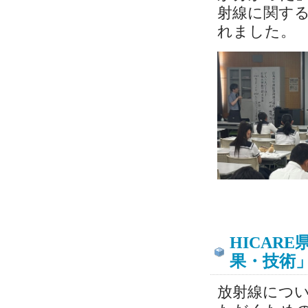
射線に関す
れました。
HICAR
果・技術
放射線につ