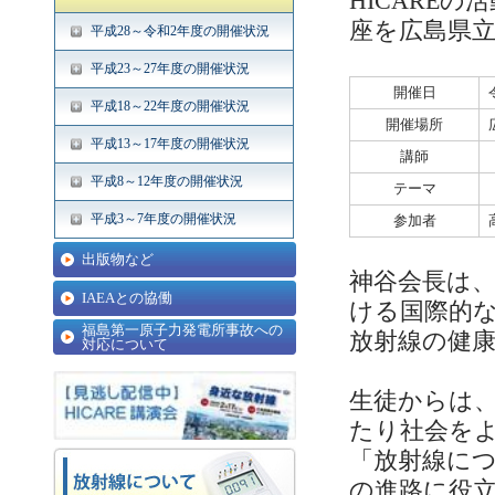
HICARE
座を広島県
平成28～令和2年度の開催状況
平成23～27年度の開催状況
開催日
平成18～22年度の開催状況
開催場所
平成13～17年度の開催状況
講師
平成8～12年度の開催状況
テーマ
平成3～7年度の開催状況
参加者
出版物など
神谷会長は、
IAEAとの協働
ける国際的
福島第一原子力発電所事故への
放射線の健
対応について
生徒からは
たり社会を
「
放射線に
の進路に役