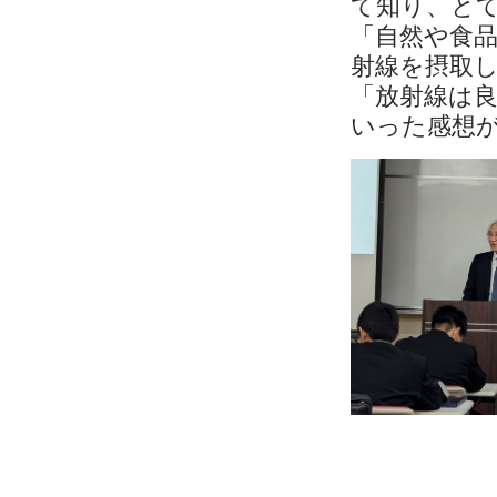
て知り、と
「自然や食
射線を摂取
「放射線は
いった感想