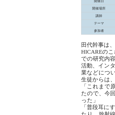
開催日
開催場所
講師
テーマ
参加者
田代幹事は、
HICARE
での研究内
活動、インタ
業などにつ
生徒からは
「これまで
たので、今
った」
「普段耳に
たり、放射