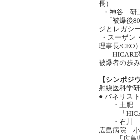
長）
・神谷 研
「被爆後8
ジとレガシ
・スーザン
理事長/CEO
「HICAR
被爆者の歩
【シンポジウ
射線医科学研
● パネリ
・土肥 博
「HICA
・石川 暢
広島病院 小
「広島県医