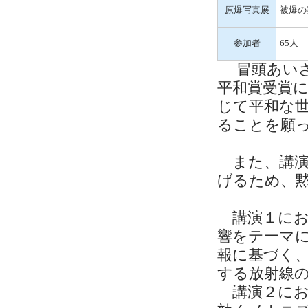
原爆写真展
被爆の
参加者
65人
冒頭あいさ
平和賞受賞
じて平和な
ることを願
また、講演
げるため、
講演１にお
響をテーマ
報に基づく
する放射線
講演２にお