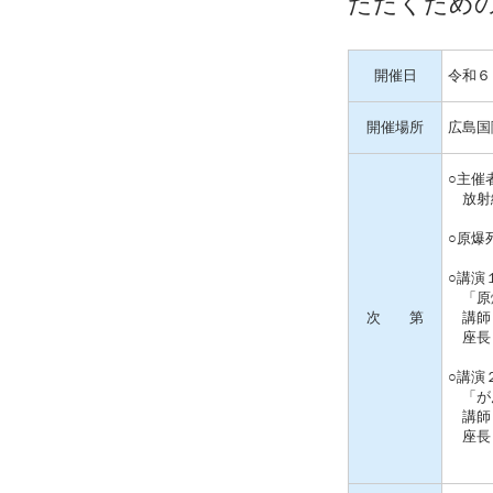
ただくため
開催日
令和６
開催場所
広島国
○主催
放射線
○原爆
○講演
「原爆
次 第
講師 
座長 
○講演
「がん
講師 
座長 