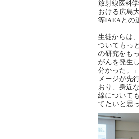
放射線医科
おける広島
等IAEAと
生徒からは
ついてもっ
の研究をも
がんを発生
分かった。
メージが先
おり、身近
線について
てたいと思