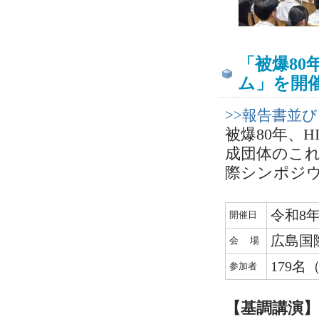
「被爆80
ム」を開
>>報告書並
被爆80年、H
成団体のこ
際シンポジ
令和8年
開催日
広島国
会 場
179
参加者
【基調講演