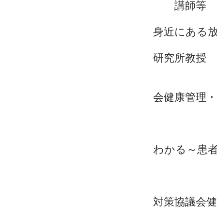
講師等
「知っ
身近にある
講師 
研究所教授
保
座長 公
会健康管理
上野
【
「放射
わかる～患
講師
粟
座長 
対策協議会
上