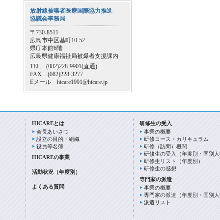
放射線被曝者医療国際協力推進
協議会事務局
〒730-8511
広島市中区基町10-52
県庁本館6階
広島県健康福祉局被爆者支援課内
TEL (082)228-9901(直通)
FAX (082)228-3277
Eメール hicare1991@hicare.jp
HICAREとは
研修生の受入
会長あいさつ
事業の概要
設立の目的・組織
研修コース・カリキュラム
役員等名簿
研修（訪問）機関
研修生の受入（年度別・国別人
HICAREの事業
研修生リスト（年度別）
研修生の感想
活動状況（年度別）
専門家の派遣
よくある質問
事業の概要
専門家の派遣（年度別・国別人
派遣リスト