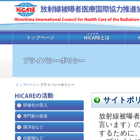
トップページ
> プライバシーポリシー
サイトポ
研修生の受入
放射線被曝者
専門家の派遣
言います）
講演会など
するために
出版物など