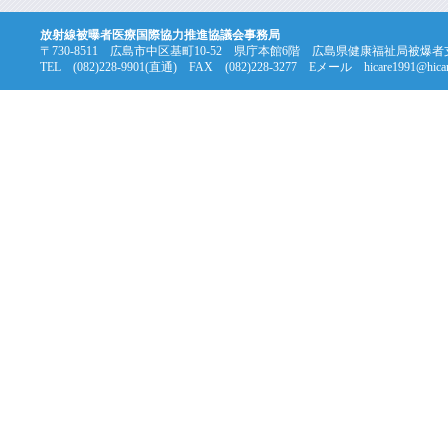
放射線被曝者医療国際協力推進協議会事務局
〒730-8511 広島市中区基町10-52 県庁本館6階 広島県健康福祉局被爆
TEL (082)228-9901(直通) FAX (082)228-3277 Eメール hicare1991@hicare