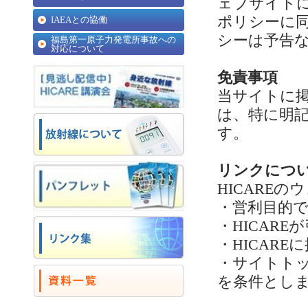
ェブサイト
ポリシーに
IAEAとの協働
シーは予告
福島第一原子力発電所事故への
対応について
免責事項
当サイトに
は、特に明記
す。
リンクにつ
HICARE
・営利目的
・HICAR
・HICAR
・サイトト
を条件とし