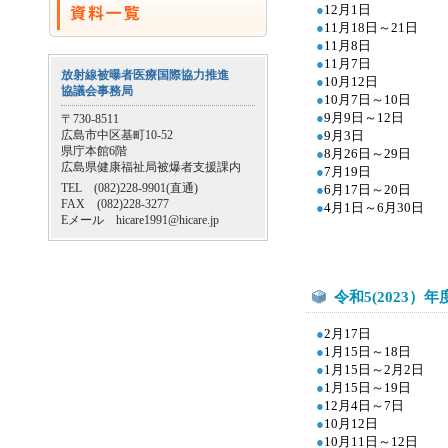
●
12
月1日
●
11月18日～21日
●
11月8日
●
11月7日
放射線被曝者医療国際協力推進
●
10月12日
協議会事務局
●
10月7日～10日
●
9月9日～12日
〒730-8511
広島市中区基町10-52
●
9月3日
県庁本館6階
●
8月26日～29日
広島県健康福祉局被爆者支援課内
●
7月19日
TEL (082)228-9901(直通)
●
6月17日～20日
FAX (082)228-3277
●
4月1日～6月30日
Eメール hicare1991@hicare.jp
令和5(2023）年
●
2月17日
●
1月15日～18日
●
1月15日～2月2日
●
1月15日～19日
●
12月4日～7日
●
10月12日
●
10月11日～12日