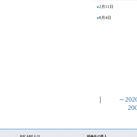
●
2
月11日
●
8
月4日
｜
～202
20
HICAREとは
研修生の受入