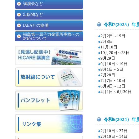
講演会など
出版物など
令和7(2025）年
IAEAとの協働
福島第一原子力発電所事故への
●
2月2日～19日
対応について
●
2
月8日
●
11月10日
●
10
月20日～23日
●
9
月29日
●
9月16日～19日
●
9
月1日～5日
●
7月28日
●
7月7日～10日
●
6
月9日～12日
●
4
月1日～6月30日
令和6(2024）年
●
2
月10日～27日
●
2
月10日～14日