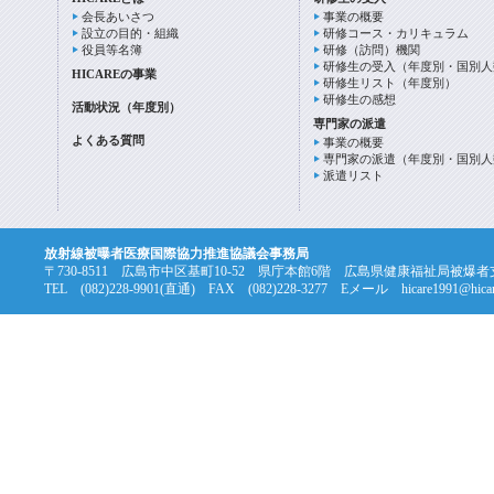
会長あいさつ
事業の概要
設立の目的・組織
研修コース・カリキュラム
役員等名簿
研修（訪問）機関
研修生の受入（年度別・国別人
HICAREの事業
研修生リスト（年度別）
研修生の感想
活動状況（年度別）
専門家の派遣
よくある質問
事業の概要
専門家の派遣（年度別・国別人
派遣リスト
放射線被曝者医療国際協力推進協議会事務局
〒730-8511 広島市中区基町10-52 県庁本館6階 広島県健康福祉局被爆
TEL (082)228-9901(直通) FAX (082)228-3277 Eメール hicare1991@hicare