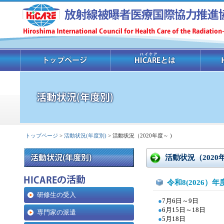
トップページ
>
活動状況(年度別)
> 活動状況（2020年度～ )
活動状況（2020年
令和8(2026）年
研修生の受入
●
7
月6日～9日
●
6月15日～18日
専門家の派遣
●
5
月18日