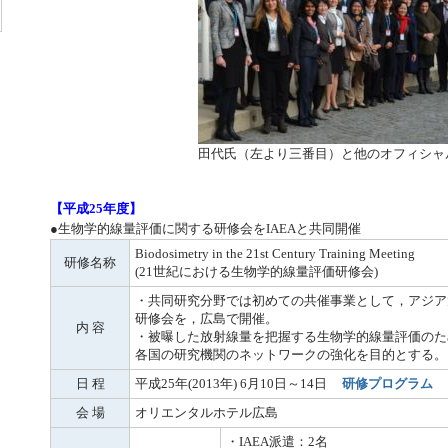
田代氏（左より三番目）と他のオフィシャ
【平成25年度】
●
生物学的線量評価に関する研修会をIAEAと共同開催
Biodosimetry in the 21st Century Training Meeting
研修名称
(21世紀における生物学的線量評価研修会)
・共同研究分野では初めての共催事業として，アジア
研修会を，広島で開催。
内 容
・被曝した放射線量を把握する生物学的線量評価のため
各国の研究機関のネットワークの強化を目的とする。
日 程
平成25年(2013年) 6月10日～14日
研修プログラム
会 場
オリエンタルホテル広島
・IAEA派遣：2名