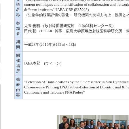
議
current techniques and intensification of collaboration and netwo
名
different institutes"- IAEA-CRP (E35008)
称
（生物学的線量評価の強化： 研究機関の技術力向上，協働と
参
児玉 善明 （放射線影響研究所 生物試料センター長）
加
田代 聡 （HICARE幹事，広島大学原爆放射線医科学研究所 
者
期
平成28年(2016年)3月5日～13日
間
開
催
IAEA本部 (ウィーン)
場
所
発
"Detection of Translocations by the Fluorescence in Situ Hybridi
表
Chromosome Painting DNA Probes-Detection of Dicentric and Rin
内
Centromere and Telomere PNA Probes"
容