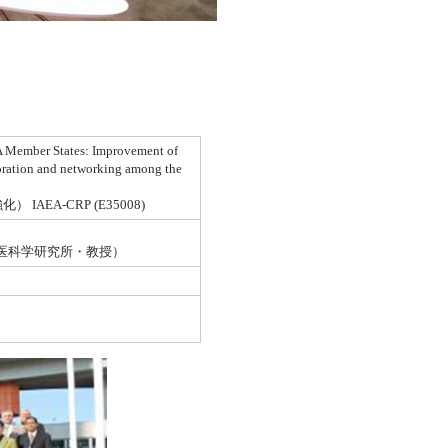
A Member States: Improvement of
boration and networking among the
EA-CRP (E35008)
線医科学研究所・教授）