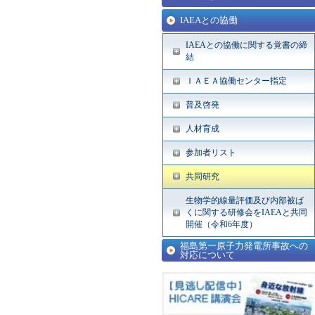
IAEAとの協働
IAEAとの協働に関する覚書の締
結
ＩＡＥＡ協働センター指定
普及啓発
人材育成
参加者リスト
共同研究
生物学的線量評価及び内部被ば
くに関する研修会をIAEAと共同
開催（令和6年度）
福島第一原子力発電所事故への
対応について