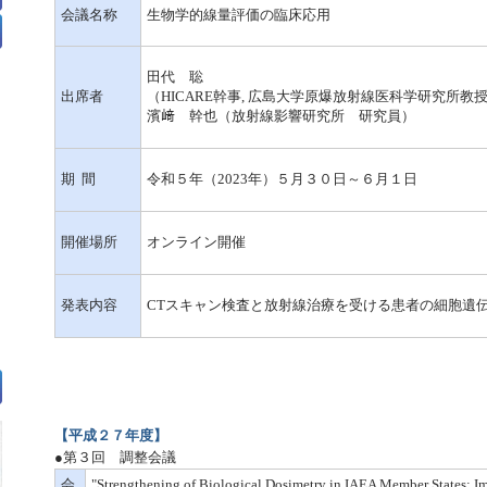
会議名称
生物学的線量評価の臨床応用
田代 聡
出席者
（HICARE幹事, 広島大学原爆放射線医科学研究所教
濱﨑 幹也（放射線影響研究所 研究員）
期 間
令和５年（2023年）５月３０日～６月１日
開催場所
オンライン開催
発表内容
CTスキャン検査と放射線治療を受ける患者の細胞遺
【平成２７年度】
●第３回 調整会議
会
"Strengthening of Biological Dosimetry in IAEA Member States: I