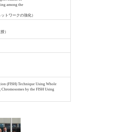
rking among the
ネットワークの強化）
教授）
zation (FISH) Technique Using Whole
g Chromosomes by the FISH Using