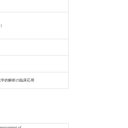
授）
伝学的解析の臨床応用
mprovement of