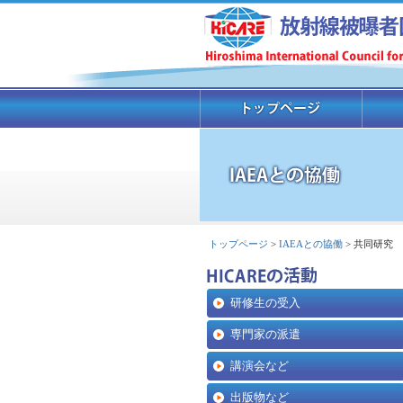
トップページ
>
IAEAとの協働
> 共同研究
研修生の受入
専門家の派遣
講演会など
出版物など