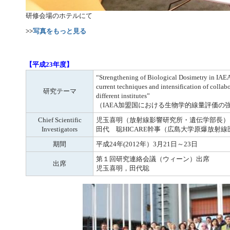
研修会場のホテルにて
>>
写真をもっと見る
【平成23年度】
“Strengthening of Biological Dosimetry in IAE
current techniques and intensification of colla
研究テーマ
different institutes”
（IAEA加盟国における生物学的線量評価の強化） IA
Chief Scientific
児玉喜明（放射線影響研究所・遺伝学部長）
Investigators
田代 聡HICARE幹事（広島大学原爆放射
期間
平成24年(2012年）3月21日～23日
第１回研究連絡会議（ウィーン）出席
出席
児玉喜明，田代聡