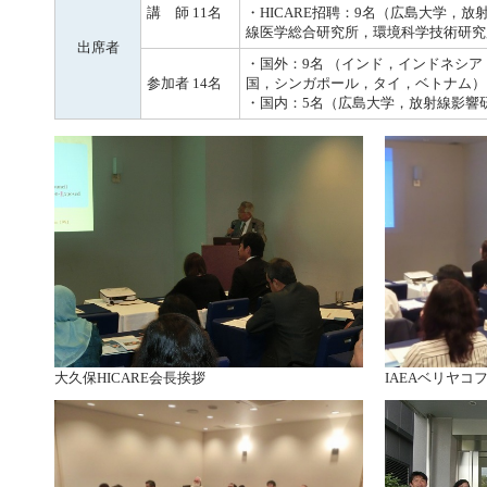
講 師 11名
・HICARE招聘：9名（広島大学，
線医学総合研究所，環境科学技術研究
出席者
・国外：9名 （インド，インドネシ
参加者 14名
国，シンガポール，タイ，ベトナム）
・国内：5名（広島大学，放射線影響
大久保HICARE会長挨拶
IAEAベリヤコ