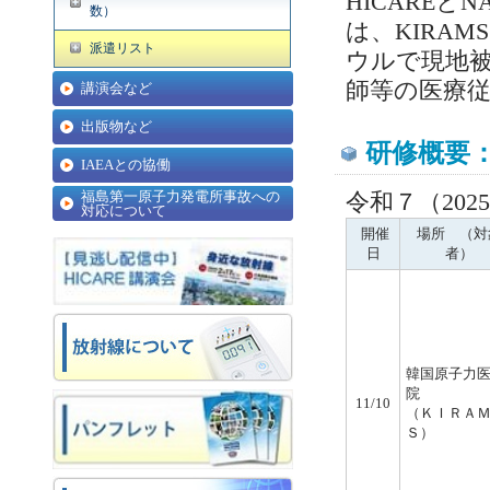
HICARE
数）
は、KIRA
派遣リスト
ウルで現地
師等の医療従
講演会など
出版物など
研修概
IAEAとの協働
福島第一原子力発電所事故への
令和７（2025
対応について
開催
場所 （対
日
者）
韓国原子力
院
11/10
（ＫＩＲＡ
Ｓ）