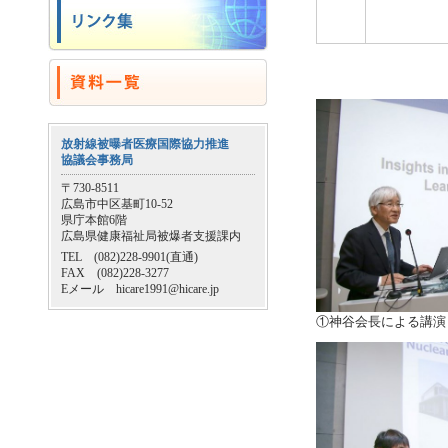
放射線被曝者医療国際協力推進
協議会事務局
〒730-8511
広島市中区基町10-52
県庁本館6階
広島県健康福祉局被爆者支援課内
TEL (082)228-9901(直通)
FAX (082)228-3277
Eメール hicare1991@hicare.jp
①神谷会長による講演