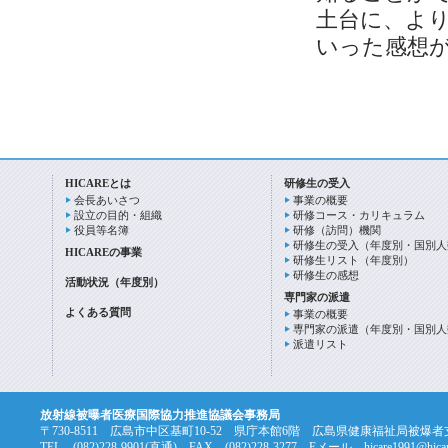
土台に、よ
いった感想
HICAREとは
研修生の受入
会長あいさつ
事業の概要
設立の目的・組織
研修コース・カリキュラム
役員等名簿
研修（訪問）機関
研修生の受入（年度別・国別人
HICAREの事業
研修生リスト（年度別）
研修生の感想
活動状況（年度別）
専門家の派遣
よくある質問
事業の概要
専門家の派遣（年度別・国別人
派遣リスト
放射線被曝者医療国際協力推進協議会事務局
〒730-8511 広島市中区基町10-52 県庁本館6階 広島県健康福祉局被爆
TEL (082)228-9901(直通) FAX (082)228-3277 Eメール hicare1991@hicare