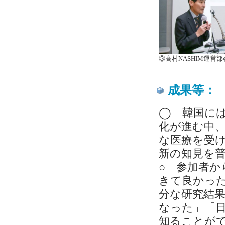
③高村NASHIM運営
成果等：
◯
韓国には
化が進む中
な医療を受
新の知見を
○
参加者
か
きて良かっ
分な研究結
なった」
「
知ることが