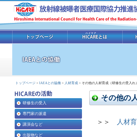
トップページ
>
IAEAとの協働
>
人材育成
> その他の人材育成（研修生の受入れ
その他の
研修生の受入
専門家の派遣
＞＞
人材
講演会など
出版物など