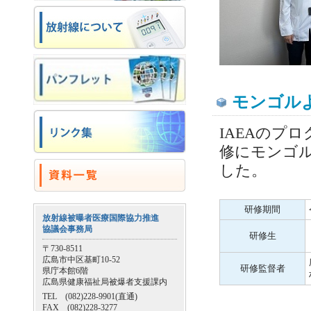
モンゴル
IAEAのプ
修にモンゴ
した。
研修期間
放射線被曝者医療国際協力推進
協議会事務局
研修生
〒730-8511
広島市中区基町10-52
研修監督者
県庁本館6階
広島県健康福祉局被爆者支援課内
TEL (082)228-9901(直通)
FAX (082)228-3277