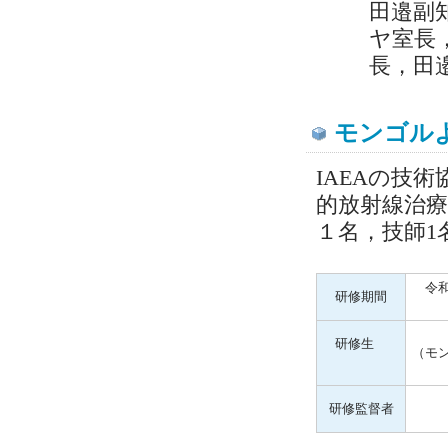
田邉副
ヤ室長
長，田
モンゴル
IAEAの技
的放射線治
１名，技師1
令和5
研修期間
研修生
（モ
研修監督者