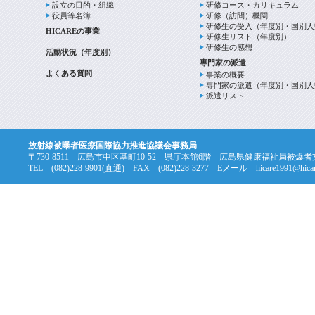
設立の目的・組織
研修コース・カリキュラム
役員等名簿
研修（訪問）機関
研修生の受入（年度別・国別人
HICAREの事業
研修生リスト（年度別）
研修生の感想
活動状況（年度別）
専門家の派遣
よくある質問
事業の概要
専門家の派遣（年度別・国別人
派遣リスト
放射線被曝者医療国際協力推進協議会事務局
〒730-8511 広島市中区基町10-52 県庁本館6階 広島県健康福祉局被爆
TEL (082)228-9901(直通) FAX (082)228-3277 Eメール hicare1991@hicare