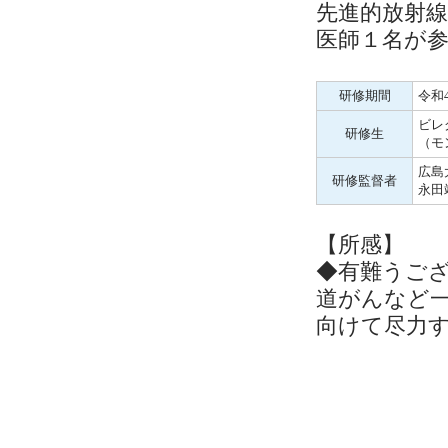
先進的放射
医師１名が
研修期間
令和4
ビレ
研修生
（モ
広島
研修監督者
永田
【所感】
◆有難うご
道がんなど一
向けて尽力