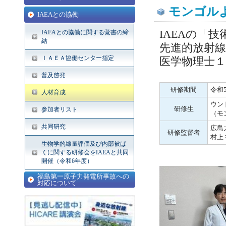
モンゴル
IAEAとの協働
IAEAの「
IAEAとの協働に関する覚書の締
結
先進的放射
ＩＡＥＡ協働センター指定
医学物理士
普及啓発
研修期間
令和5
人材育成
ウン
研修生
参加者リスト
（モ
共同研究
広島
研修監督者
村上
生物学的線量評価及び内部被ば
くに関する研修会をIAEAと共同
開催（令和6年度）
福島第一原子力発電所事故への
対応について