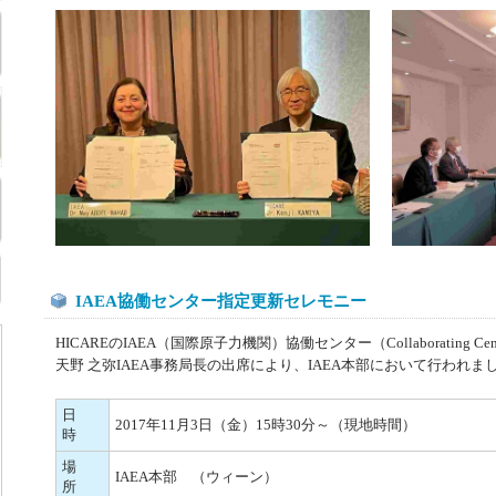
IAEA協働センター指定更新セレモニー
HICAREのIAEA（国際原子力機関）協働センター（Collaborating 
天野 之弥IAEA事務局長の出席により、IAEA本部において行われま
日
2017年11月3日（金）15時30分～（現地時間）
時
場
IAEA本部 （ウィーン）
所