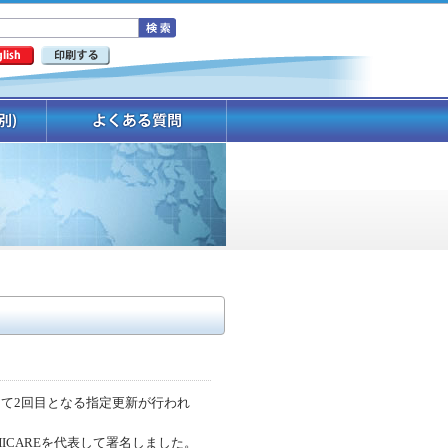
e）*として2回目となる指定更新が行われ
がHICAREを代表して署名しました。