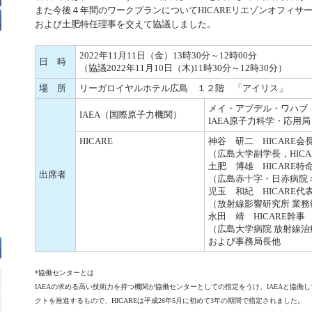
また今後４年間のワークプランについてHICAREリエゾンオフィサ
および土肥特任理事を交えて協議しました。
2022年11月11日（金）13時30分～12時00分
日 時
（協議2022年11月10日（木)11時30分～12時30分）
場 所
リーガロイヤルホテル広島 １２階 「アイリス」
メイ・アブデル・ワハブ
IAEA（国際原子力機関）
IAEA原子力科学・応用
HICARE
神谷 研二 HICARE会
（広島大学副学長，HICA
土肥 博雄 HICARE特
出席者
（広島赤十字・日赤病院 
児玉 和紀 HICARE代
（放射線影響研究所 業務
永田 靖 HICARE幹事
（広島大学病院 放射線治
および事務局長他
*協働センターとは
IAEAの求める高い技術力を持つ機関が協働センターとしての指定をうけ、IAEAと協働
クトを推進するもので、HICAREは平成26年5月に初めて3年の期間で指定されました。