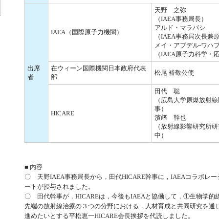
天野 之弥
（IAEA事務局長）
アルド・マラバシ
IAEA（国際原子力機関）
（IAEA事務局次長兼
メイ・アブデル-ワハ
（IAEA原子力科学・
出席
在ウィーン国際機関日本政府代表
松尾 裕敬公使
者
部
田代 聡
（広島大学原爆放射線医
事）
HICARE
濱﨑 幹也
（放射線影響研究所研究
中）
■ 内容
〇 天野IAEA事務局長から，田代HICARE幹事に，IAEAコラボ
ートが授与されました。
〇 田代幹事が，HICAREは，今後もIAEAと協働して，①生物学
先端の放射線治療の３つの分野における，人材育成と共同研究を通
進めたいとする平松恵一HICARE会長挨拶を代読しました。