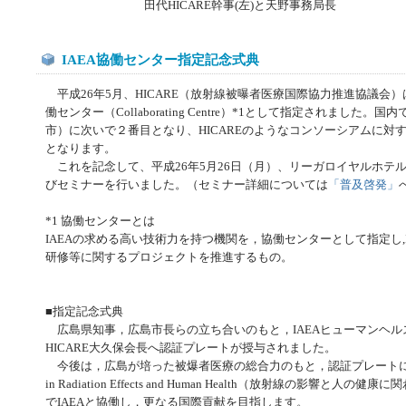
田代HICARE幹事(左)と天野事務局長
IAEA協働センター指定記念式典
平成26年5月、HICARE（放射線被曝者医療国際協力推進協議会）
働センター（Collaborating Centre）*1として指定されまし
市）に次いで２番目となり、HICAREのようなコンソーシアムに対す
となります。
これを記念して、平成26年5月26日（月）、リーガロイヤルホテ
びセミナーを行いました。（セミナー詳細については
「普及啓発」
*1 協働センターとは
IAEAの求める高い技術力を持つ機関を，協働センターとして指定し,
研修等に関するプロジェクトを推進するもの。
■指定記念式典
広島県知事，広島市長らの立ち合いのもと，IAEAヒューマンヘル
HICARE大久保会長へ認証プレートが授与されました。
今後は，広島が培った被爆者医療の総合力のもと，認証プレートに刻まれている
in Radiation Effects and Human Health（放射線の影響
でIAEAと協働し，更なる国際貢献を目指します。