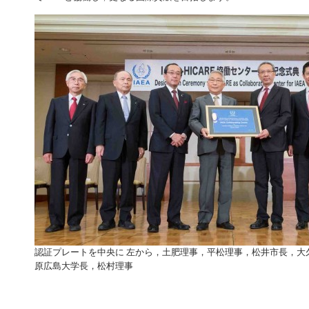
認証プレートを中央に 左から，土肥理事，平松理事，松井市長，大
原広島大学長，松村理事