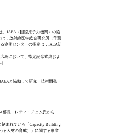
は、IAEA（国際原子力機関）の協
た。国内では，放射線医学総合研究所（千葉
る協働センターの指定は，IAEA初
ル広島において、指定記念式典およ
へ）
IAEAと協働して研究・技術開発・
ス部長 レティ・チェム氏から
「Capacity Building
と人の健康に関わる人材の育成）」に関する事業