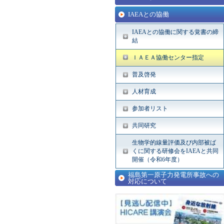
IAEAとの協働
IAEAとの協働に関する覚書の締
結
ＩＡＥＡ協働センター指定
普及啓発
人材育成
参加者リスト
共同研究
生物学的線量評価及び内部被ば
くに関する研修会をIAEAと共同
開催（令和6年度）
福島第一原子力発電所事故への
対応について