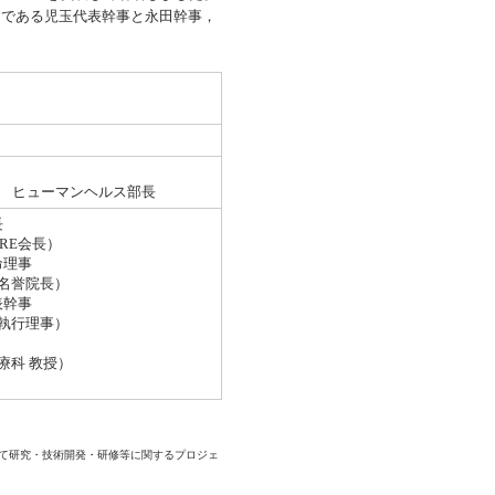
ーである児玉代表幹事と永田幹事，
局 ヒューマンヘルス部長
長
RE会長）
命理事
名誉院長）
表幹事
執行理事）
療科 教授）
して研究・技術開発・研修等に関するプロジェ