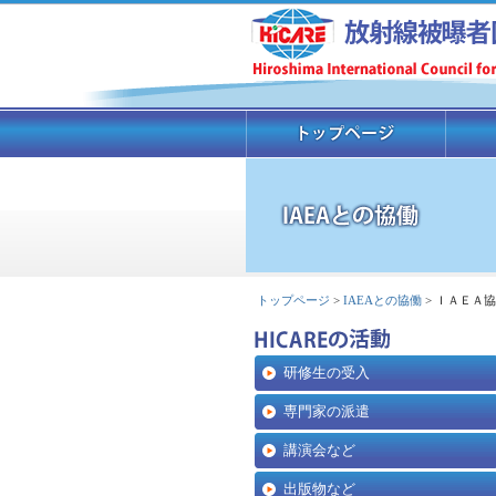
トップページ
>
IAEAとの協働
> ＩＡＥＡ
研修生の受入
専門家の派遣
講演会など
出版物など