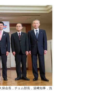
久保会長，チェム部長，湯﨑知事，浅