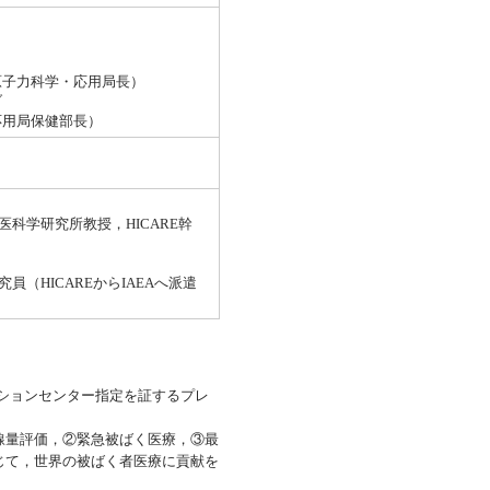
原子力科学・応用局長）
ブ
応用局保健部長）
科学研究所教授，HICARE幹
員（HICAREからIAEAへ派遣
レーションセンター指定を証するプレ
的線量評価，②緊急被ばく医療，③最
じて，世界の被ばく者医療に貢献を