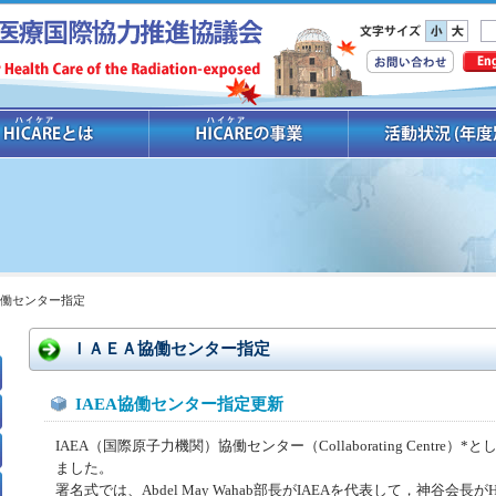
協働センター指定
ＩＡＥＡ協働センター指定
IAEA協働センター指定更新
IAEA（国際原子力機関）協働センター（Collaborating Centr
ました。
署名式では、Abdel May Wahab部長がIAEAを代表して，神谷会長