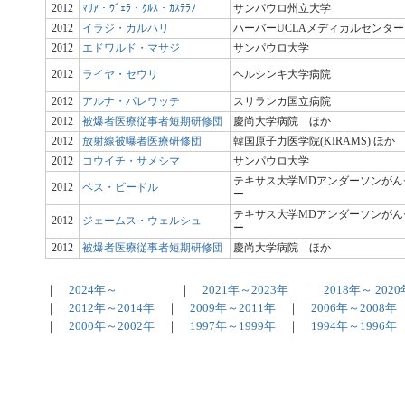
2012
ﾏﾘｱ・ｳﾞｪﾗ・ｸﾙｽ・ｶｽﾃﾗﾉ
サンパウロ州立大学
2012
イラジ・カルハリ
ハーバーUCLAメディカルセンター
2012
エドワルド・マサジ
サンパウロ大学
2012
ライヤ・セウリ
ヘルシンキ大学病院
2012
アルナ・パレワッテ
スリランカ国立病院
2012
被爆者医療従事者短期研修団
慶尚大学病院 ほか
2012
放射線被曝者医療研修団
韓国原子力医学院(KIRAMS) ほか
2012
コウイチ・サメシマ
サンパウロ大学
テキサス大学MDアンダーソンがん
2012
ベス・ビードル
ー
テキサス大学MDアンダーソンがん
2012
ジェームス・ウェルシュ
ー
2012
被爆者医療従事者短期研修団
慶尚大学病院 ほか
｜
2024年～
｜
2021年～2023年
｜
2018年～ 202
｜
2012年～2014年
｜
2009年～2011年
｜
2006年～2008
｜
2000年～2002年
｜
1997年～1999年
｜
1994年～1996年