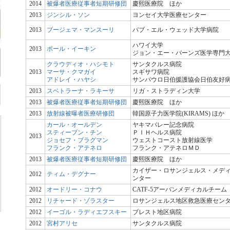
2014
被爆者医療従事者短期研修団
慶熙医療院 ほか
2013
ジンシル・ソン
ヨンセイ大学医療センター
2013
ブージェマ・マンスーリ
バブ・エル・ウェッド大学病院
ハワイ大学
2013
ポール・イーキン
ジョン・エー・バーンズ医学専門
クラウディオ・ハシモト
サンタクルス病院
2013
マーサ・クマガイ
スギサワ病院
アドレイ・ハヤシ
サンパウロ日伯援護協会日伯友好
2013
スベトラーナ・ラキーサ
リガ・ストラディン大学
2013
被爆者医療従事者短期研修団
慶熙医療院 ほか
2013
放射線被曝者医療研修団
韓国原子力医学院(KIRAMS) ほか
カール・オールデン
ヤキマバレー記念病院
スティーブン・チン
ＰＩＨヘルス病院
2013
ジョセフ・ブラグマン
ウェストコースト放射線医学
フランク・アテネロ
フランク・アテネロＭＤ
2013
被爆者医療従事者短期研修団
慶熙医療院 ほか
カイザー・ロサンジェルス・メデ
2012
ティム・デグナー
ンター
2012
オードリー・コナウ
CATF-5アーバンメディカルチーム
2012
リチャード・ゾラスター
ロサンジェルス地区救急医療セン
2012
イーゴル・ラディエフスキー
ブレスト地区病院
2012
宮村アリセ
サンタクルス病院