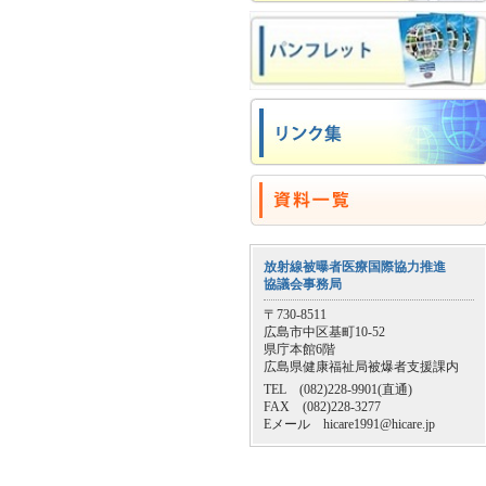
放射線被曝者医療国際協力推進
協議会事務局
〒730-8511
広島市中区基町10-52
県庁本館6階
広島県健康福祉局被爆者支援課内
TEL (082)228-9901(直通)
FAX (082)228-3277
Eメール hicare1991@hicare.jp