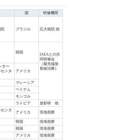
国
研修機関
病院
ブラジル
広大病院 他
韓国
IAEAとの共
同研修会
（最先端放
ンター
射線治療）
ルセンタ
アメリカ
マレーシア
ベトナム
モンゴル
ラトビア
放影研 他
ルセンタ
アメリカ
現地視察
韓国
現地視察
韓国
現地視察
アメリカ
現地視察