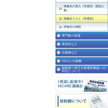
研修生の受入（年度別・国別人
数）
研修生リスト（年度別）
研修生の感想
専門家の派遣
講演会など
出版物など
IAEAとの協働
福島第一原子力発電所事故への
対応について