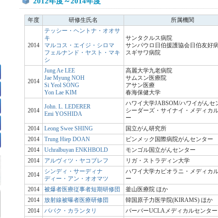
2012年度～2014年度
年度
研修生氏名
所属機関
テッシー・ヘントナ・オオサ
キ
サンタクルス病院
2014
マルコス・エイジ・シロマ
サンパウロ日伯援護協会日伯友好
フェルナンド・ヤスト・マキ
スギサワ病院
シ
Jung Ae LEE
高麗大学九老病院
Jae Myung NOH
サムスン医療院
2014
Si Yeol SONG
アサン医療
Yon Lae KIM
春海保健大学
ハワイ大学JABSOM/ハワイがんセ
John. L. LEDERER
2014
シーダーズ・サイナイ・メディカ
Emi YOSHIDA
ー
2014
Leong Swee SHING
国立がん研究所
2014
Trung Hiep DOAN
ビンメック国際病院がんセンター
2014
Uchralbuyan ENKHBOLD
モンゴル国立がんセンター
2014
アルヴィツ・ヤコブレフ
リガ・ストラディン大学
シンディ・サーディナ
ハワイ大学カピオラニ・メディカ
2014
ディー・アン・オオマツ
ー
2014
被爆者医療従事者短期研修団
釜山医療院 ほか
2014
放射線被曝者医療研修団
韓国原子力医学院(KIRAMS) ほか
2014
ババク・カランタリ
バーバーUCLAメディカルセンター