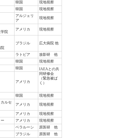
韓国
現地視察
韓国
現地視察
アルジェリ
現地視察
ア
アメリカ
現地視察
大学院
ブラジル
広大病院 他
病院
ラトビア
放影研 他
韓国
現地視察
韓国
IAEAとの共
同研修会
（緊急被ば
アメリカ
く）
韓国
現地視察
ィカルセ
アメリカ
現地視察
アメリカ
現地視察
ター
アメリカ
現地視察
ベラルーシ
原医研 他
ブラジル
原医研 他