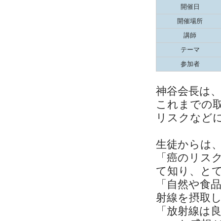
開催日
開催場所
講師
テーマ
参加者
神谷会長は、
これまでの
リスクなど
生徒からは
「癌のリス
て知り、と
「自然や食
射線を摂取
「放射線は