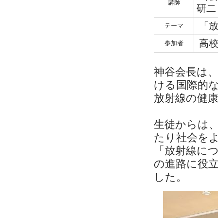
講師
研二
「放
テーマ
高校
参加者
神谷会長は、
ける国際的
放射線の健
生徒からは
たり社会を
「
放射線に
の進路に役
した。