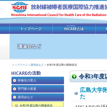
トップページ
>
講演会など
> 令和3年度以降の開催状況
令和3年度
研修生の受入
専門家の派遣
広島大学
た
講演会など
令和3年度以降の開催状況