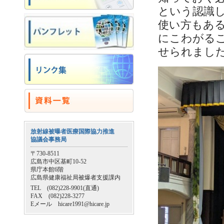
という認識
使い方もあ
にこわがる
せられまし
放射線被曝者医療国際協力推進
協議会事務局
〒730-8511
広島市中区基町10-52
県庁本館6階
広島県健康福祉局被爆者支援課内
TEL (082)228-9901(直通)
FAX (082)228-3277
Eメール hicare1991@hicare.jp