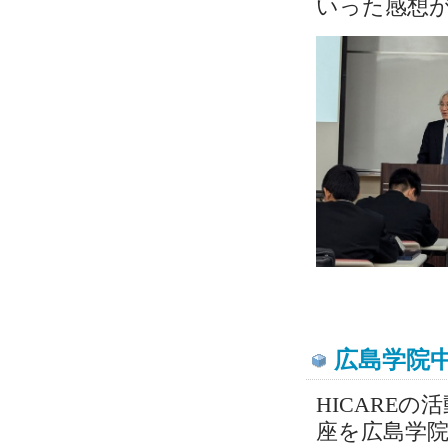
いった感想
広島学院
HICARE
座を広島学