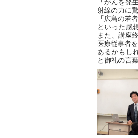
「がんを発
射線の力に
「広島の若
といった感
また、講座
医療従事者
あるかもし
と御礼の言