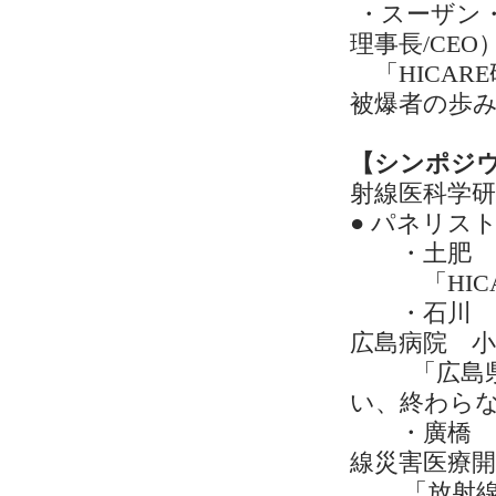
・スーザン
理事長/CEO
「HICAR
被爆者の歩
【シンポジウ
射線医科学研
● パネリ
・土肥 博
「HICA
・石川 暢
広島病院 小
「広島県医
い、終わら
・廣橋 伸
線災害医療開
「放射線災