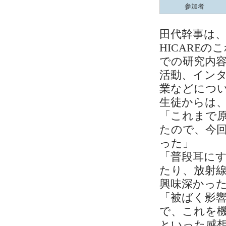
参加者
田代幹事は、
HICARE
での研究内
活動、インタ
業などにつ
生徒からは
「これまで
たので、今
った」
「普段耳に
たり、放射
興味深かっ
「被ばく影
で、これを
といった感