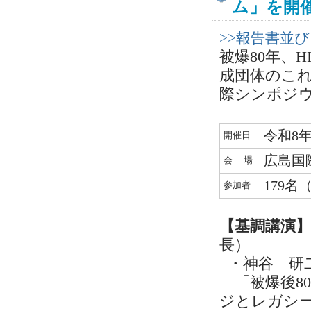
ム」を開
>>報告書並
被爆80年、H
成団体のこ
際シンポジ
令和8年
開催日
広島国
会 場
179
参加者
【基調講演
長）
・神谷 研
「被爆後8
ジとレガシ