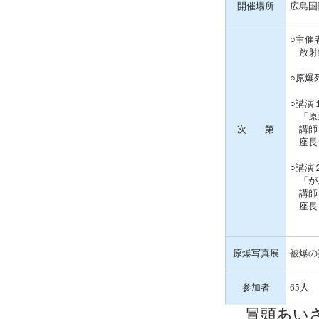
開催場所
広島国
○主催
放射線
○原爆
○講演
「原爆
次 第
講師 
座長 
○講演
「がん
講師 
座長 
原爆写真展
被爆の
参加者
65人
冒頭あいさ