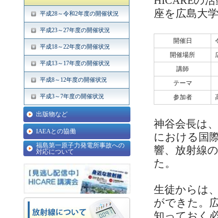
HICARE
座を広島大
平成28～令和2年度の開催状況
平成23～27年度の開催状況
開催日
平成18～22年度の開催状況
開催場所
平成13～17年度の開催状況
講師
平成8～12年度の開催状況
テーマ
平成3～7年度の開催状況
参加者
出版物など
神谷会長は、
IAEAとの協働
における国
福島第一原子力発電所事故への
響、放射線
対応について
た。
生徒からは
ができた。
知っておく