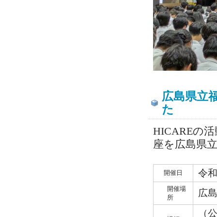
広島県立
た
HICARE
座を広島県
令和
開催日
開催場
広島
所
（公