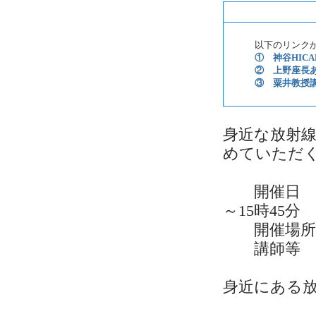
以下のリンクから
① 神谷HICA
② 上野座長
③ 粟井教授
身近な放射
めていただ
開催日 令和
～15時45
開催場所 
講師等
「知っ
身近にある
講師 