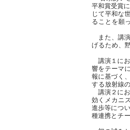
平和賞受賞
じて平和な
ることを願
また、講演
げるため、
講演１にお
響をテーマ
報に基づく
する放射線
講演２にお
効くメカニ
進歩等につ
種連携とチ