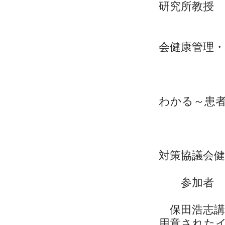
研究所教授
保
座長 公
会健康管理
上野
【
「放射
わかる～患
講師
粟
座長 
対策協議会
上
参加者
保田浩志講
用意された