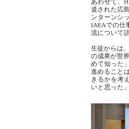
あわせて、H
遣された広
ンターンシ
IAEAでの
流について
生徒からは
の成果が世
めて知った
進めること
きるかを考
いと思った