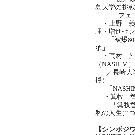
島大学の挑
―フェニッ
・上野 義
理・増進セ
「被爆80
承」
・高村 昇
（NASHI
／長崎大学
授）
「NASHI
・箕牧 智
「箕牧智之
私の人生に
【シンポジウ