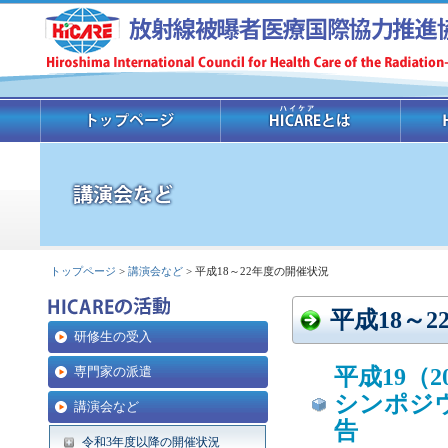
トップページ
>
講演会など
> 平成18～22年度の開催状況
平成18～
研修生の受入
専門家の派遣
平成19（
シンポジ
講演会など
告
令和3年度以降の開催状況