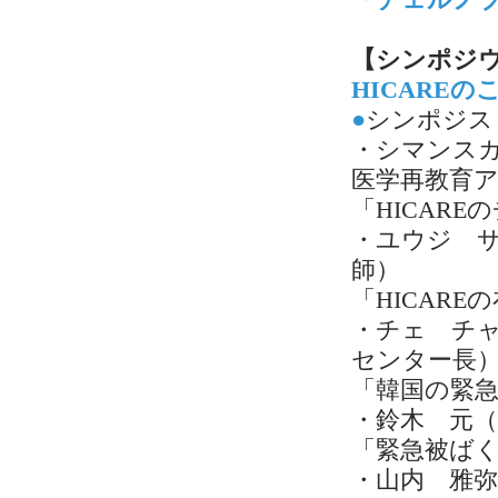
「チェルノ
【シンポジ
HICARE
●
シンポジス
・シマンス
医学再教育
「HICAR
・ユウジ 
師）
「HICAR
・チェ チ
センター長
「韓国の緊
・鈴木 元
「緊急被ば
・山内 雅弥