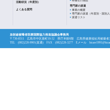
研修生の感想
活動状況（年度別）
専門家の派遣
よくある質問
事業の概要
専門家の派遣（年度別・国別人
派遣リスト
放射線被曝者医療国際協力推進協議会事務局
〒730-8511 広島市中区基町10-52 県庁本館6階 広島県健康福祉局被爆
TEL (082)228-9901(直通) FAX (082)228-3277 Eメール hicare1991@hicare