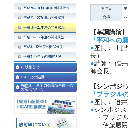
平成28～令和2年度の開催状況
開催日
平
会場
八
平成23～27年度の開催状況
平成18～22年度の開催状況
【基調講演
】
平成13～17年度の開催状況
「平和への願
●
座長： 土肥
平成8～12年度の開催状況
長）
平成3～7年度の開催状況
●
講師： 碓
出版物など
師会長）
IAEAとの協働
福島第一原子力発電所事故への
【シンポジ
対応について
「ブラジルの
●
座長： 迫
●
シンポジス
・ブラジル
伊藤勝陽（