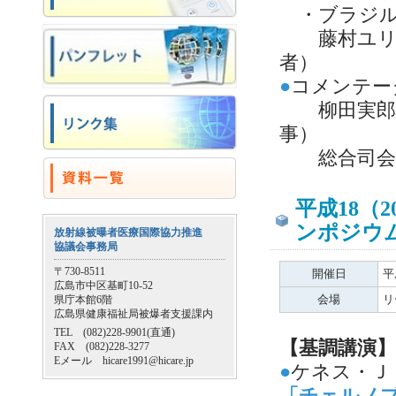
・ブラジルで
藤村ユリ（
者）
●
コメンテー
柳田実郎（H
事）
総合司会： 
平成18（
ンポジウ
放射線被曝者医療国際協力推進
協議会事務局
〒730-8511
開催日
平
広島市中区基町10-52
会場
リ
県庁本館6階
広島県健康福祉局被爆者支援課内
TEL (082)228-9901(直通)
【基調講演
】
FAX (082)228-3277
Eメール hicare1991@hicare.jp
●
ケネス・Ｊ