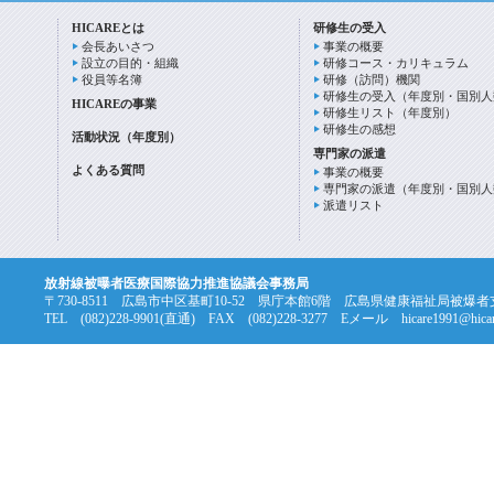
HICAREとは
研修生の受入
会長あいさつ
事業の概要
設立の目的・組織
研修コース・カリキュラム
役員等名簿
研修（訪問）機関
研修生の受入（年度別・国別人
HICAREの事業
研修生リスト（年度別）
研修生の感想
活動状況（年度別）
専門家の派遣
よくある質問
事業の概要
専門家の派遣（年度別・国別人
派遣リスト
放射線被曝者医療国際協力推進協議会事務局
〒730-8511 広島市中区基町10-52 県庁本館6階 広島県健康福祉局被爆
TEL (082)228-9901(直通) FAX (082)228-3277 Eメール hicare1991@hicare