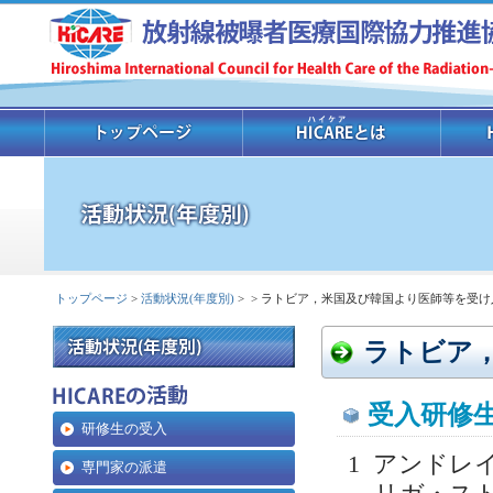
トップページ
>
活動状況(年度別)
>
> ラトビア，米国及び韓国より医師等を受け
ラトビア
受入研修
研修生の受入
1 アンドレ
専門家の派遣