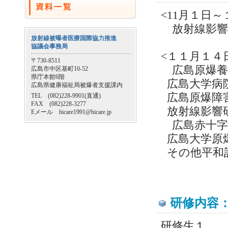
<11月１日
放射線影響
放射線被曝者医療国際協力推進
協議会事務局
<１１月１４
〒730-8511
広島原爆養
広島市中区基町10-52
県庁本館6階
広島大学病
広島県健康福祉局被爆者支援課内
広島原爆障
TEL (082)228-9901(直通)
FAX (082)228-3277
放射線影響
Eメール hicare1991@hicare.jp
広島赤十字
広島大学原
その他平
研修内容
研修生１