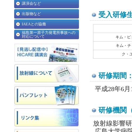
講演会など
受入研修
出版物など
IAEAとの協働
福島第一原子力発電所事故への
対応について
キム・ピ
キム・チ
ク・ユ
研修期間
平成28年6月
研修機関
放射線影響研
広島大学病