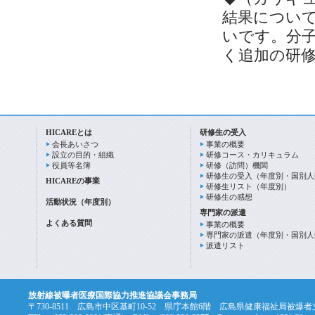
結果につい
いです。分
く追加の研
HICAREとは
研修生の受入
会長あいさつ
事業の概要
設立の目的・組織
研修コース・カリキュラム
役員等名簿
研修（訪問）機関
研修生の受入（年度別・国別人
HICAREの事業
研修生リスト（年度別）
研修生の感想
活動状況（年度別）
専門家の派遣
よくある質問
事業の概要
専門家の派遣（年度別・国別人
派遣リスト
放射線被曝者医療国際協力推進協議会事務局
〒730-8511 広島市中区基町10-52 県庁本館6階 広島県健康福祉局被爆