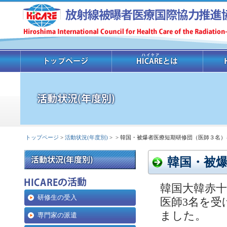
トップページ
>
活動状況(年度別)
>
> 韓国・被爆者医療短期研修団（医師３名）
韓国・被
韓国大韓赤
研修生の受入
医師3名を受
ました。
専門家の派遣