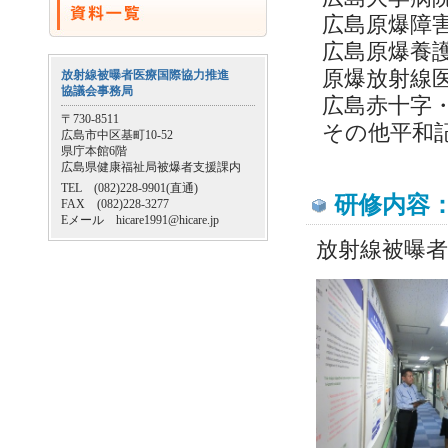
広島原爆障
広島原爆養
原爆放射線
放射線被曝者医療国際協力推進
協議会事務局
広島赤十字
〒730-8511
その他平和
広島市中区基町10-52
県庁本館6階
広島県健康福祉局被爆者支援課内
TEL (082)228-9901(直通)
研修内容
FAX (082)228-3277
Eメール hicare1991@hicare.jp
放射線被曝者