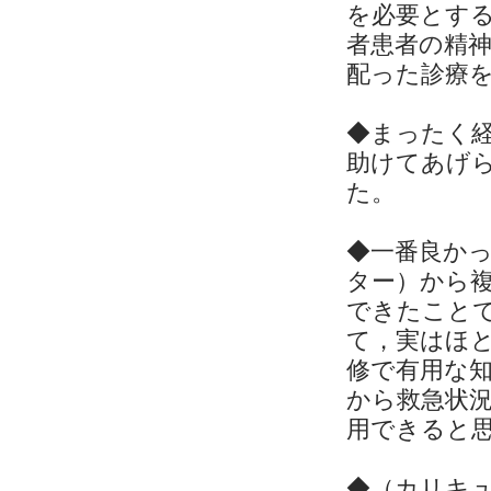
を必要とす
者患者の精
配った診療
◆まったく
助けてあげ
た。
◆一番良か
ター）から
できたこと
て，実はほ
修で有用な
から救急状
用できると
◆（カリキュ